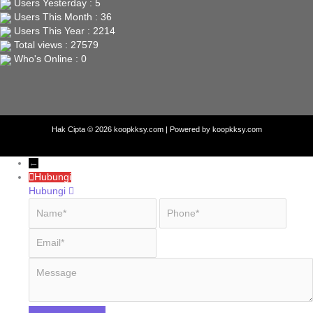
Users Yesterday : 5
Users This Month : 36
Users This Year : 2214
Total views : 27579
Who's Online : 0
Hak Cipta © 2026 koopkksy.com | Powered by koopkksy.com
←
Hubungi
Hubungi
Name
Phone
Email
Message