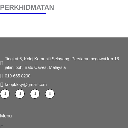
PERKHIDMATAN
Tingkat 6, Kolej Komuniti Selayang, Persiaran pegawai km 16
jalan ipoh, Batu Caves, Malaysia
019-665 8200
koopkksy@gmail.com
F
I
T
Y
a
n
w
o
c
s
i
u
e
t
t
t
b
a
t
u
o
g
e
b
o
r
r
e
Menu
k
a
-
m
Main
f